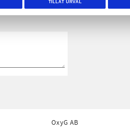
TILLÅT URVAL
OxyG AB