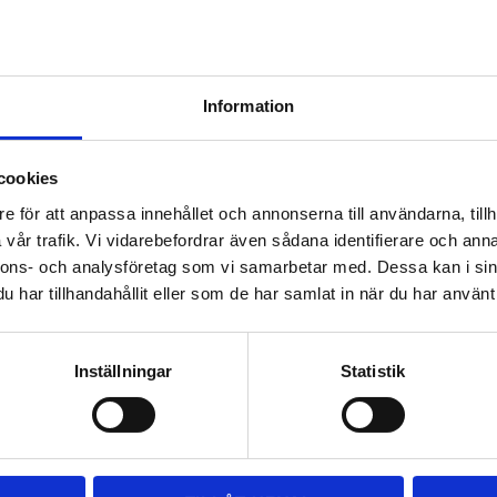
Rutnätsvy
Listvy
Information
cookies
e för att anpassa innehållet och annonserna till användarna, tillh
vår trafik. Vi vidarebefordrar även sådana identifierare och anna
m behöver kontinuerlig dosering
nnons- och analysföretag som vi samarbetar med. Dessa kan i sin
organiska material och förbättra
har tillhandahållit eller som de har samlat in när du har använt 
us stammar.
stem.
Inställningar
Statistik
r
svatten och dammar.