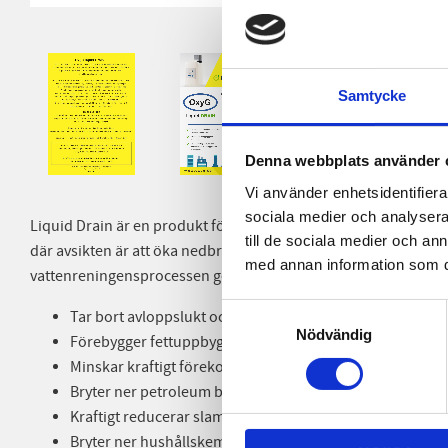
Samtycke
Denna webbplats använder 
Vi använder enhetsidentifierar
sociala medier och analysera 
Liquid Drain är en produkt för större avloppsanläggningar so
till de sociala medier och a
där avsikten är att öka nedbrytningshastigheten av avloppets 
med annan information som du 
vattenreningensprocessen genom att tillsätta en mix av Bacill
Samtyckesval
Tar bort avloppslukt och svavelväte i och runt avloppssy
Nödvändig
Förebygger fettuppbyggnad i rörledningar och tankanka
Minskar kraftigt förekomst av ammoniumkväve i avlopp
Bryter ner petroleum baserade produkter
Kraftigt reducerar slam
Bryter ner hushållskemikalier