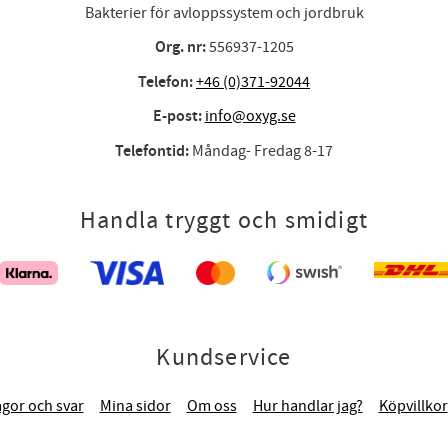
Bakterier för avloppssystem och jordbruk
Org. nr:
556937-1205
Telefon:
+46 (0)371-92044
E-post:
info@oxyg.se
Telefontid:
Måndag- Fredag 8-17
Handla tryggt och smidigt
Kundservice
ågor och svar
Mina sidor
Om oss
Hur handlar jag?
Köpvillkor