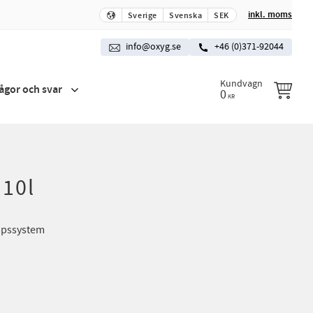
inkl. moms
Sverige
Svenska
SEK
info@oxyg.se
+46 (0)371-92044
Kundvagn
rågor och svar
0
KR
 10l
oppssystem