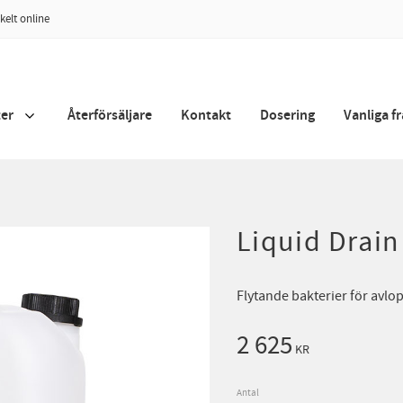
kelt online
er
Återförsäljare
Kontakt
Dosering
Vanliga f
Liquid Drain
Flytande bakterier för avl
2 625
KR
Antal