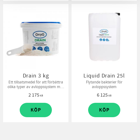
Drain 3 kg
Liquid Drain 25l
Ett tillsatsmedel för att förbättra
Flytande bakterier för
olika typer av avloppssystem med
avloppssystem
hjälp av bakterier. Förbättrar
2 175
6 125
nedbrytningsprocesserna och ta
KR
KR
bort avloppslukt
KÖP
KÖP