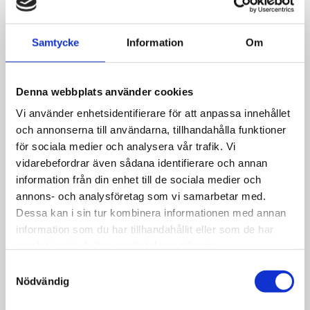
slamavskiljaren följer rekommendationerna. Avloppsvattnet
som du producerar behöver mer tid för att separera slam och
fett i slamavskiljaren.
Samtycke
Information
Om
OxyG Drain är anpassad för
Denna webbplats använder cookies
Vi använder enhetsidentifierare för att anpassa innehållet
följande:
och annonserna till användarna, tillhandahålla funktioner
för sociala medier och analysera vår trafik. Vi
vidarebefordrar även sådana identifierare och annan
Villa
information från din enhet till de sociala medier och
Husbil
annons- och analysföretag som vi samarbetar med.
Husvagn
Dessa kan i sin tur kombinera informationen med annan
Campervan
information som du har tillhandahållit eller som de har
Fritidshus
samlat in när du har använt deras tjänster.
Sommarstuga
Samtyckesval
Fjällstuga
Nödvändig