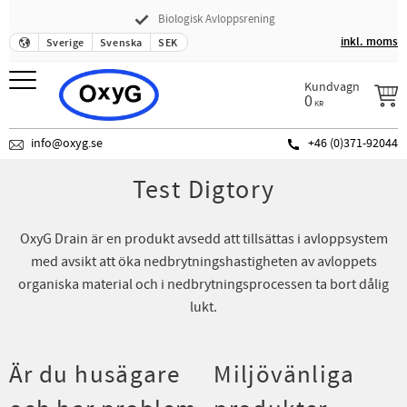
Biologisk Avloppsrening
Meny
inkl. moms
Sverige
Svenska
SEK
Kundvagn
0
KR
info@oxyg.se
+46 (0)371-92044
Test Digtory
OxyG Drain är en produkt avsedd att tillsättas i avloppsystem
med avsikt att öka nedbrytningshastigheten av avloppets
organiska material och i nedbrytningsprocessen ta bort dålig
lukt.
Är du husägare
Miljövänliga