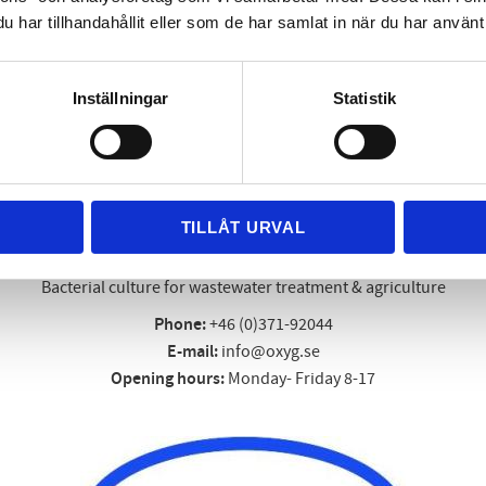
har tillhandahållit eller som de har samlat in när du har använt 
die. It is at this temperature that
cked the solids.
"burning". Another reason why a s
ave a much better decompose
Inställningar
Statistik
TILLÅT URVAL
OxyG AB
Bacterial culture for wastewater treatment & agriculture
Phone:
+46 (0)371-92044
E-mail:
info@oxyg.se
Opening hours:
Monday- Friday 8-17