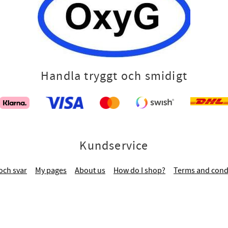
Handla tryggt och smidigt
Kundservice
och svar
My pages
About us
How do I shop?
Terms and cond