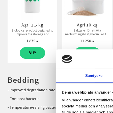
Agri 1,5 kg
Agri 10 kg
Biological product designed to
Bakterier för att öka
improve the storage and
nedbrytningshastigheten i all typ
handling of all livestock manure.
av gödsel
1 875
11 250
KR
KR
BUY
BUY
Samtycke
Bedding
- Improved degradation rate in of the bedd
Denna webbplats använder 
- Compost bacteria
Vi använder enhetsidentifierar
sociala medier och analysera 
- Temperature-raising bacteria
till de sociala medier och a