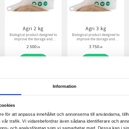
Agri 2 kg
Agri 3 kg
Biological product designed to
Biological product designed to
improve the storage and
improve the storage and
handling of all livestock manure.
handling of all livestock manure.
2 500
3 750
KR
KR
BUY
BUY
Information
If you do not get the litter bed t
bacteria in the compost. The vast
cookies
which means that the compost doe
low and thus poor composting. Ou
e för att anpassa innehållet och annonserna till användarna, tillh
the compost temperature another 1
vår trafik. Vi vidarebefordrar även sådana identifierare och anna
nnons- och analysföretag som vi samarbetar med. Dessa kan i sin
igniting" and should reach at leas