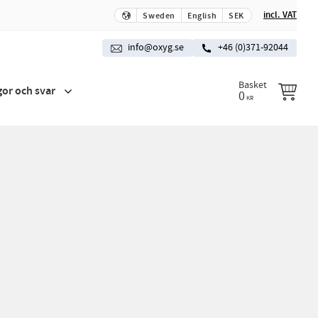
incl. VAT
Sweden
English
SEK
info@oxyg.se
+46 (0)371-92044
Basket
gor och svar
0
KR