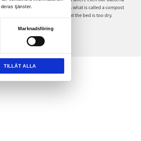
deras tjänster.
 the compost is "hygienized". This is what is called a compost
traw bed burns poorly may be that the bed is too dry.
Marknadsföring
TILLÅT ALLA