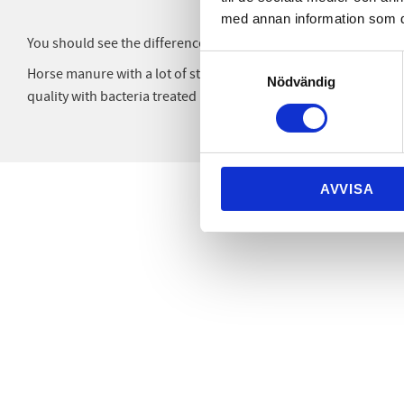
med annan information som du 
You should see the difference in decompose after you have sta
Samtyckesval
Horse manure with a lot of straw bedding and sawdust will h
Nödvändig
quality with bacteria treated manure.
AVVISA