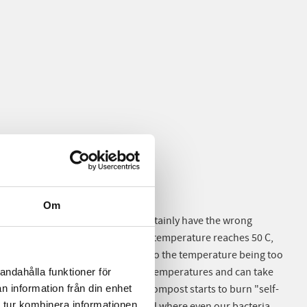
Om
o burn or compost, you will most certainly have the wrong
 majority of bacteria die when the temperature reaches 50 C,
s not ignite spontaneously due to the temperature being too
r bacteria can withstand higher temperatures and can take
andahålla funktioner för
0-15 C. At around 60-65 C, the compost starts to burn "self-
n information från din enhet
 tur kombinera informationen
t 75 C where all fungi, bacteria and where even our bacteria