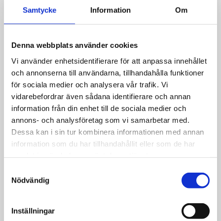
vattentankar för att syresätta
Samtycke
Information
Om
vatten så att hållbarheten
förlängs och underhålla
vattentankar med syre för att
Denna webbplats använder cookies
förhidra biofilm. OxyG
Vi använder enhetsidentifierare för att anpassa innehållet
använder Natriumperkarbonat,
och annonserna till användarna, tillhandahålla funktioner
en typ av salt för att syresätta
för sociala medier och analysera vår trafik. Vi
vattnet som också är en känd
vidarebefordrar även sådana identifierare och annan
metod för vattenrening, Vi
information från din enhet till de sociala medier och
tycker att syre är en bättre och
annons- och analysföretag som vi samarbetar med.
mer miljövänligt sätt än att
Dessa kan i sin tur kombinera informationen med annan
använda någon typ av klor.
information som du har tillhandahållit eller som de har
samlat in när du har använt deras tjänster.
Vid vattentankregöring, fyll upp
Samtyckesval
vattentanken och dosera enligt
Nödvändig
nedan, fyll upp slangar och
kranar, låt stå med blandningen
i minst 6 timmar. Töm tanken
Inställningar