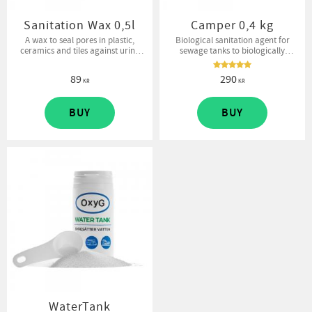
Sanitation Wax 0,5l
Camper 0,4 kg
A wax to seal pores in plastic,
Biological sanitation agent for
ceramics and tiles against urine
sewage tanks to biologically
odor
control odor and initiate an
aerobic decomposition process.
89
290
KR
KR
BUY
BUY
WaterTank