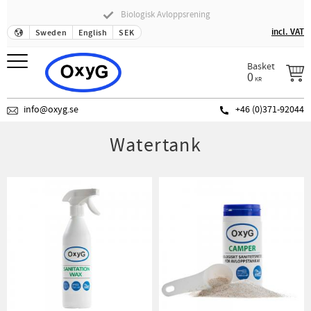
Biologisk Avloppsrening
Menu
incl. VAT
Sweden
English
SEK
Basket
0
KR
info@oxyg.se
+46 (0)371-92044
Watertank