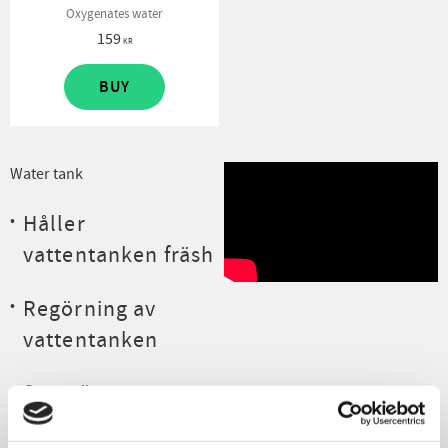
Oxygenates water
159
KR
BUY
Water tank
Håller
vattentanken fräsh
Regörning av
vattentanken
Syresätter vatten
Water Tank är en produkt till