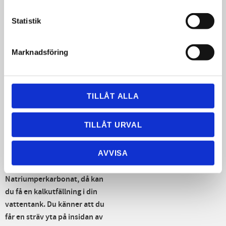
och spola rent tanken med nytt
vatten och spola ur
Statistik
ledningarna.
Dosering vid rengöring av
Marknadsföring
vattentank:
1 mått per 25l
vatten.
Dosering för underhåll av en
TILLÅT ALLA
fräsch vattentank:
1 mått till
100 L vatten eller 1 gram till 5
liter vatten.
TILLÅT URVAL
Hårt vatten: om du har hårt
vatten i din vattentank och
AVVISA
använder
Natriumperkarbonat, då kan
du få en kalkutfällning i din
vattentank. Du känner att du
får en sträv yta på insidan av