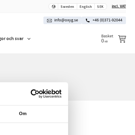
incl. VAT
Sweden
English
SEK
info@oxyg.se
+46 (0)371-92044
Basket
gor och svar
0
KR
Om