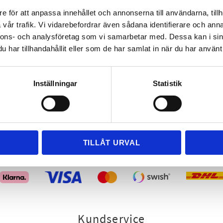
Phone:
+46 (0)371-92044
e för att anpassa innehållet och annonserna till användarna, tillh
E-mail:
info@oxyg.se
vår trafik. Vi vidarebefordrar även sådana identifierare och anna
Opening hours:
Monday- Friday 8-17
nnons- och analysföretag som vi samarbetar med. Dessa kan i sin
har tillhandahållit eller som de har samlat in när du har använt 
Inställningar
Statistik
TILLÅT URVAL
Handla tryggt och smidigt
Kundservice