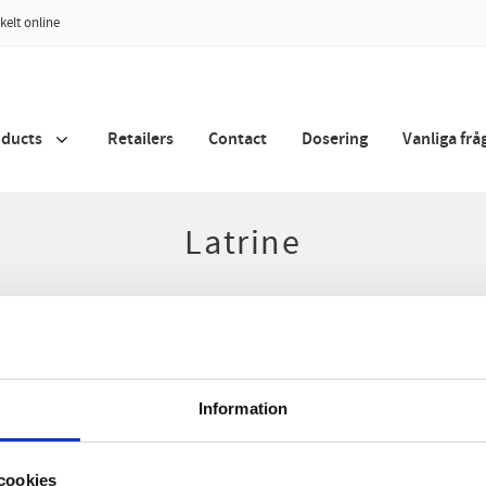
kelt online
oducts
Retailers
Contact
Dosering
Vanliga frå
Latrine
OxyG AB
Information
Bacterial culture for wastewater treatment & agriculture
cookies