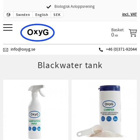
Biologisk Avloppsrening
Menu
incl. VAT
Sweden
English
SEK
Basket
0
KR
info@oxyg.se
+46 (0)371-92044
Blackwater tank