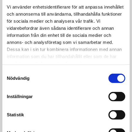
sewage tanks to biologically
sewage tanks to biologically
Vi använder enhetsidentifierare för att anpassa innehållet
control odor and initiate an
control odor and initiate an
aerobic decomposition process.
aerobic decomposition process.
och annonserna till användarna, tillhandahålla funktioner
725
290
KR
KR
för sociala medier och analysera vår trafik. Vi
vidarebefordrar även sådana identifierare och annan
BUY
BUY
information från din enhet till de sociala medier och
annons- och analysföretag som vi samarbetar med.
Dessa kan i sin tur kombinera informationen med annan
information som du har tillhandahållit eller som de har
OxyG Camper Biological Sanitation
samlat in när du har använt deras tjänster.
Product for:
Samtyckesval
Nödvändig
Eliminates sewage odor in the toilet tank.
Initiates the breakdown of grease, feces, and toilet paper.
Inställningar
Removes urinary scale and prevents its formation.
Administer on the same day the toilet tank is put into use. Add
Statistik
1/2 scoop to a cassette and add 1 liter of water.
Flush as usual during toilet use.