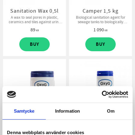
Sanitation Wax 0,5l
Camper 1,5 kg
A wax to seal pores in plastic,
Biological sanitation agent for
ceramics and tiles against urine
sewage tanks to biologically
odor
control odor and initiate an
89
1 090
aerobic decomposition process.
KR
KR
BUY
BUY
Samtycke
Information
Om
Camper 1 kg
Camper 0,4 kg
Denna webbplats använder cookies
Biological sanitation agent for
Biological sanitation agent for