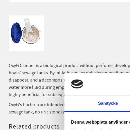
OxyG Camper is a biological product without perfume, develop
boats' sewage tanks. By initiating an aerobic decomposition 
disappear, and a decomposition process in the sewage tank
water more fluid during emptying. The bacteria and the initia
highly beneficial for subsequent purification of the sewage s
Samtycke
OxyG's bacteria are intended to break down fat, feces, and toile
sewage tank, no uric stone is formed.
Denna webbplats använder 
Related products