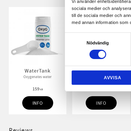
Vi använder enhetsidentifierar
sociala medier och analysera 
till de sociala medier och a
med annan information som du 
Samtyckesval
Nödvändig
WaterTank
Sanitation Wax 0,5l
Oxygenates water
A wax to seal pores in plastic,
AVVISA
ceramics and tiles against urine
odor
159
89
KR
KR
INFO
INFO
Reviews