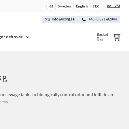
incl. VAT
Sweden
English
SEK
info@oxyg.se
+46 (0)371-92044
Basket
gor och svar
0
KR
kg
for sewage tanks to biologically control odor and initiate an
cess.