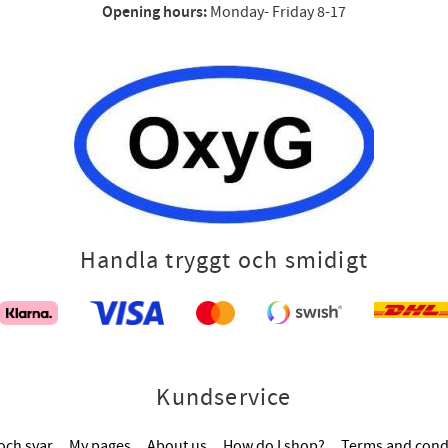
Opening hours:
Monday- Friday 8-17
Handla tryggt och smidigt
Kundservice
och svar
My pages
About us
How do I shop?
Terms and cond