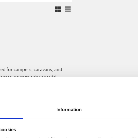
Grid view
List view
ed for campers, caravans, and
process, sewage odor should
 should commence to make sewage
ted decomposition process are
ystem during emptying.
Information
t paper. With bacteria in the
cookies