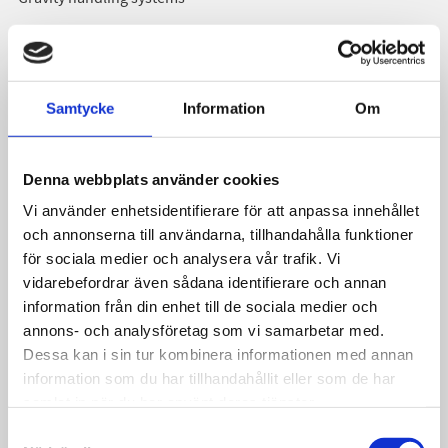
- Liquid manure tanks
- Straw beds
- Horse manure
Samtycke
Information
Om
Read more under PRODUCTS in the menu
Denna webbplats använder cookies
Related products
Vi använder enhetsidentifierare för att anpassa innehållet
och annonserna till användarna, tillhandahålla funktioner
för sociala medier och analysera vår trafik. Vi
vidarebefordrar även sådana identifierare och annan
information från din enhet till de sociala medier och
annons- och analysföretag som vi samarbetar med.
Dessa kan i sin tur kombinera informationen med annan
information som du har tillhandahållit eller som de har
samlat in när du har använt deras tjänster.
Samtyckesval