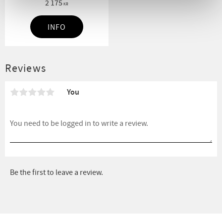
2 175
processes and removes sewage
KR
odor.
INFO
Reviews
You
Be the first to leave a review.