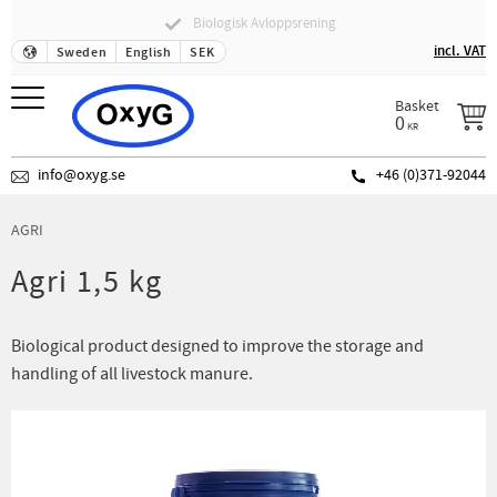
Biologisk Avloppsrening
Fraktfritt över 500 SEK
Menu
incl. VAT
Sweden
English
SEK
Basket
0
KR
info@oxyg.se
+46 (0)371-92044
AGRI
Agri 1,5 kg
Biological product designed to improve the storage and
handling of all livestock manure.