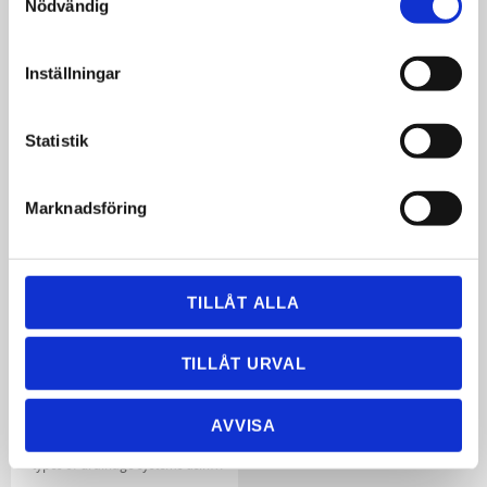
Agri 3 kg
Agri 2 kg
Nödvändig
Biological product designed to
Biological product designed to
improve the storage and handling
improve the storage and handling
of all livestock manure.
of all livestock manure.
3 750
2 500
Inställningar
KR
KR
INFO
INFO
Statistik
Marknadsföring
TILLÅT ALLA
TILLÅT URVAL
Drain 3 kg
AVVISA
An additive to improve various
types of drainage systems using
bacteria. Enhances decomposition