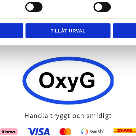
OxyG AB
Bacterial culture for wastewater treatment & agriculture
Phone:
+46 (0)371-92044
TILLÅT URVAL
E-mail:
info@oxyg.se
Opening hours:
Monday- Friday 8-17
Handla tryggt och smidigt