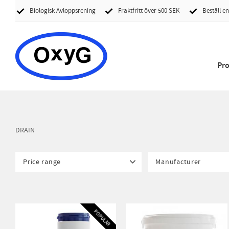
Biologisk Avloppsrening
Fraktfritt över 500 SEK
Beställ en
Pr
DRAIN
Price range
Manufacturer
1 090
7 250
OxyG AB
1
POPULÄR