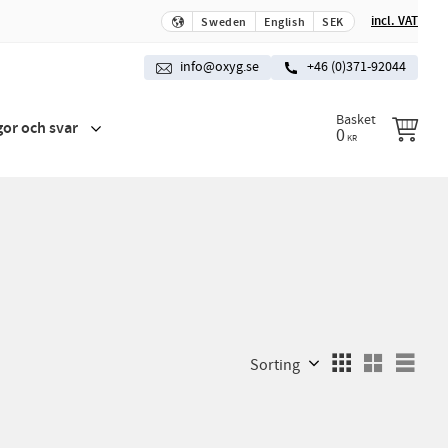
incl. VAT
Sweden
English
SEK
info@oxyg.se
+46 (0)371-92044
Basket
gor och svar
0
KR
Select sorting method
Sele