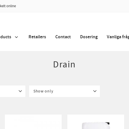
kelt online
oducts
Retailers
Contact
Dosering
Vanliga frå
Drain
Show only
In stock
3