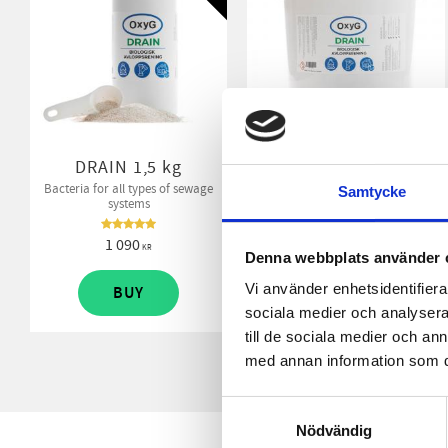
DRAIN 1,5 kg
Drain 10 kg
Bacteria for all types of sewage
An additive to improve various
Samtycke
systems
types of drainage systems using
bacteria. Enhances
decomposition processes and
1 090
7 250
removes sewage odor.
KR
KR
Denna webbplats använder 
Vi använder enhetsidentifierar
BUY
BUY
sociala medier och analysera 
till de sociala medier och a
med annan information som du 
Samtyckesval
Nödvändig