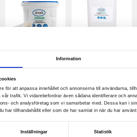
Drain 3 kg
Liquid Drain 25l
An additive to improve various
Flytande bakterier för
Information
types of drainage systems using
avloppssystem
bacteria. Enhances
decomposition processes and
2 175
6 125
removes sewage odor.
KR
KR
cookies
e för att anpassa innehållet och annonserna till användarna, tillh
BUY
BUY
vår trafik. Vi vidarebefordrar även sådana identifierare och anna
nnons- och analysföretag som vi samarbetar med. Dessa kan i sin
har tillhandahållit eller som de har samlat in när du har använt 
Inställningar
Statistik