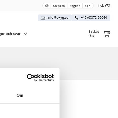
incl. VAT
Sweden
English
SEK
info@oxyg.se
+46 (0)371-92044
Basket
gor och svar
0
KR
Om