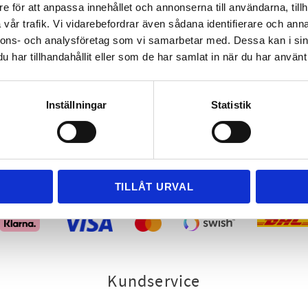
e för att anpassa innehållet och annonserna till användarna, tillh
Opening hours:
Monday- Friday 8-17
vår trafik. Vi vidarebefordrar även sådana identifierare och anna
nnons- och analysföretag som vi samarbetar med. Dessa kan i sin
har tillhandahållit eller som de har samlat in när du har använt 
Inställningar
Statistik
Handla tryggt och smidigt
TILLÅT URVAL
Kundservice