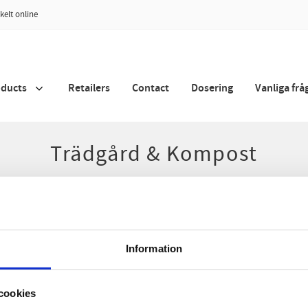
kelt online
oducts
Retailers
Contact
Dosering
Vanliga frå
Trädgård & Kompost
OxyG AB
Information
Bacterial culture for wastewater treatment & agriculture
Phone:
+46 (0)371-92044
cookies
E-mail:
info@oxyg.se