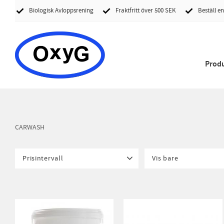
Biologisk Avloppsrening
Fraktfritt över 500 SEK
Beställ en
Prod
CARWASH
Prisintervall
Vis bare
2 175
7 250
Er på lager
2