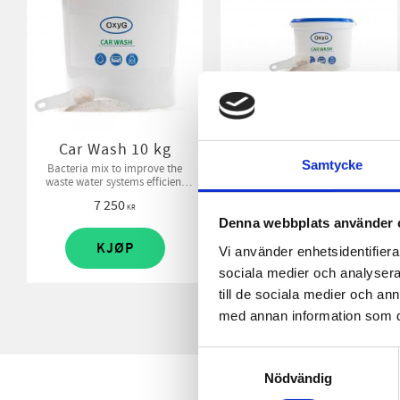
Car Wash 10 kg
Car Wash 3 kg
Samtycke
Bacteria mix to improve the
A bacteria product to be add
waste water systems efficient
inte hydrocarbon wast water
and remove odor
system and control odor
7 250
2 175
KR
KR
Denna webbplats använder 
KJØP
KJØP
Vi använder enhetsidentifierar
sociala medier och analysera 
till de sociala medier och a
med annan information som du 
Samtyckesval
Nödvändig