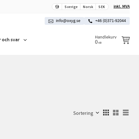
inkl. MVA
Sverige
Norsk
SEK
info@oxyg.se
+46 (0)371-92044
Handlekurv
r och svar
0
KR
Velg sorteringsmetode
Velg