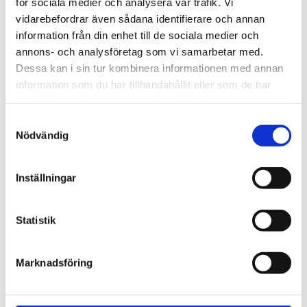
Bacterial culture for wastewater treatment & agriculture
för sociala medier och analysera vår trafik. Vi
vidarebefordrar även sådana identifierare och annan
Phone:
+46 (0)371-92044
information från din enhet till de sociala medier och
E-mail:
info@oxyg.se
annons- och analysföretag som vi samarbetar med.
Opening hours:
Monday- Friday 8-17
Dessa kan i sin tur kombinera informationen med annan
information som du har tillhandahållit eller som de har
samlat in när du har använt deras tjänster.
Samtyckesval
Nödvändig
Inställningar
Statistik
Handla tryggt och smidigt
Marknadsföring