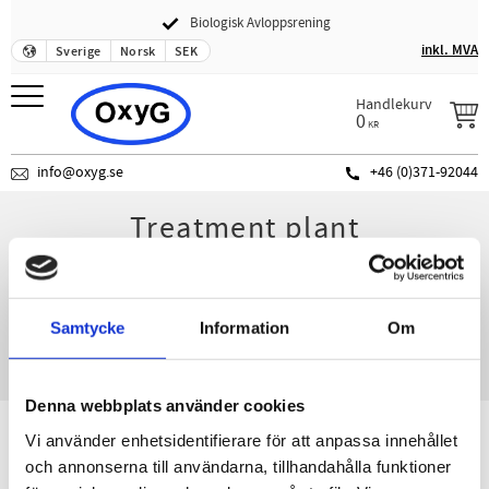
Biologisk Avloppsrening
Meny
inkl. MVA
Sverige
Norsk
SEK
Handlekurv
0
KR
info@oxyg.se
+46 (0)371-92044
Treatment plant
Fant ingen produkter.
Samtycke
Information
Om
Denna webbplats använder cookies
Vi använder enhetsidentifierare för att anpassa innehållet
OxyG AB
och annonserna till användarna, tillhandahålla funktioner