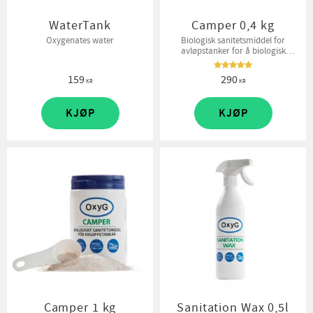
WaterTank
Camper 0,4 kg
Oxygenates water
Biologisk sanitetsmiddel for
avløpstanker for å biologisk
kontrollere lukt og starte en aerob
nedbrytningsprosess.
159
290
KR
KR
KJØP
KJØP
Camper 1 kg
Sanitation Wax 0,5l