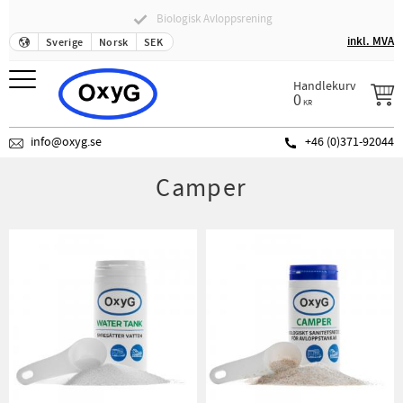
Biologisk Avloppsrening
Fraktfritt över 500 SEK
Meny
inkl. MVA
Sverige
Norsk
SEK
Handlekurv
0
KR
info@oxyg.se
+46 (0)371-92044
Camper