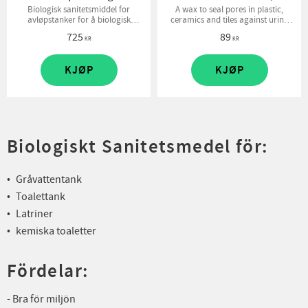
Biologisk sanitetsmiddel for
A wax to seal pores in plastic,
avløpstanker for å biologisk
ceramics and tiles against urine
kontrollere lukt og starte en aerob
odor
725
89
nedbrytningsprosess.
KR
KR
KJØP
KJØP
Biologiskt Sanitetsmedel för:
Gråvattentank
Toalettank
Latriner
kemiska toaletter
Fördelar:
- Bra för miljön