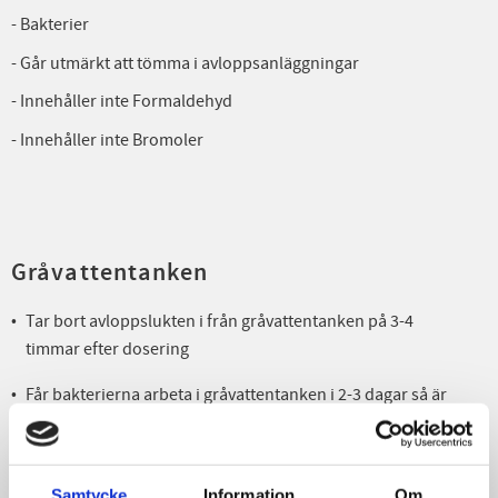
- Bakterier
- Går utmärkt att tömma i avloppsanläggningar
- Innehåller inte Formaldehyd
- Innehåller inte Bromoler
Gråvattentanken
Tar bort avloppslukten i från gråvattentanken på 3-4
timmar efter dosering
Får bakterierna arbeta i gråvattentanken i 2-3 dagar så är
gråvattnet luktfritt vid tömning.
Bakterierna håller tvättställ och diskbänksavloppsrör samt
tank rena från fett.
Samtycke
Information
Om