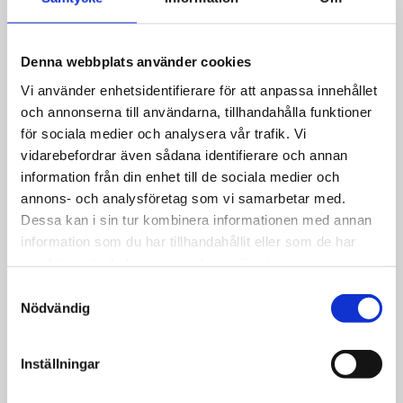
Tar bort fettproblem med fett på sensorerna för nivågivarna.
Dosera Gråvattentank bara när det luktar,
Denna webbplats använder cookies
är gråvattentanken ren så är den luktfri.
Vi använder enhetsidentifierare för att anpassa innehållet
och annonserna till användarna, tillhandahålla funktioner
för sociala medier och analysera vår trafik. Vi
Toalettanken
vidarebefordrar även sådana identifierare och annan
information från din enhet till de sociala medier och
Tar bort lukten i toalettanken
annons- och analysföretag som vi samarbetar med.
Påbörjar nedbrytningen av fett, fekalier och toalettpapper.
Dessa kan i sin tur kombinera informationen med annan
Tar bort urinsten och hindrar att urinsten uppkommer.
information som du har tillhandahållit eller som de har
Dosera samma dag som toalettanken tas i bruk. 1/2 mått till en
samlat in när du har använt deras tjänster.
kassett tillsätt 1 liter vatten
Samtyckesval
Nödvändig
S
polar som vanligt vid brukandet av toalett.
Båtars avloppstankar
Inställningar
1 mått ca 20 gram till ca 30-40 l avloppsvatten. Utöver det