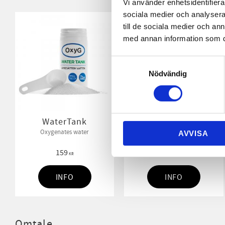
Vi använder enhetsidentifierar
sociala medier och analysera 
till de sociala medier och a
med annan information som du 
Samtyckesval
Nödvändig
WaterTank
Sanitation Wax 0,5l
Oxygenates water
A wax to seal pores in plastic,
AVVISA
ceramics and tiles against urine
odor
159
89
KR
KR
INFO
INFO
Omtale