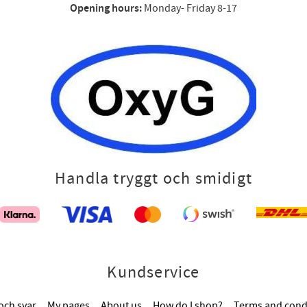
Opening hours:
Monday- Friday 8-17
Handla tryggt och smidigt
Kundservice
och svar
My pages
About us
How do I shop?
Terms and cond