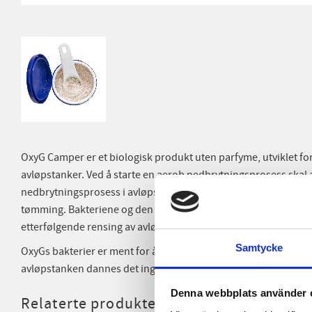
OxyG Camper er et biologisk produkt uten parfyme, utviklet fo
avløpstanker. Ved å starte en aerob nedbrytningsprosess skal 
nedbrytningsprosess i avløpstanken skal påbegynnes for å gjø
tømming. Bakteriene og den påbegynte nedbrytningsprosessen 
etterfølgende rensing av avløpssystemet ved tømming.
Samtycke
OxyGs bakterier er ment for å bryte ned fett, avføring og toalet
avløpstanken dannes det ingen urinstein.
Denna webbplats använder 
Relaterte produkter