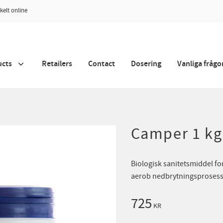
kelt online
ucts
Retailers
Contact
Dosering
Vanliga frågo
Camper 1 kg
Biologisk sanitetsmiddel for
aerob nedbrytningsprosess
725
KR