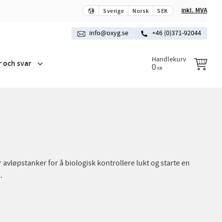
inkl. MVA
Sverige
Norsk
SEK
info@oxyg.se
+46 (0)371-92044
Handlekurv
r och svar
0
KR
 avløpstanker for å biologisk kontrollere lukt og starte en
.