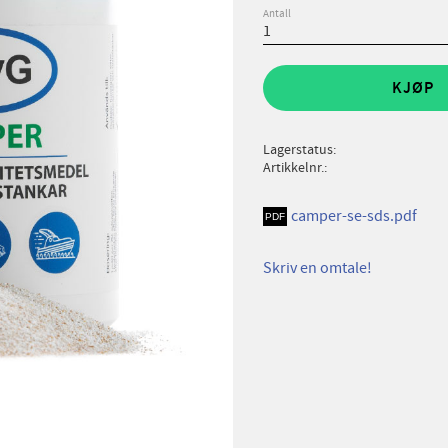
Antall
KJØP
Lagerstatus
Artikkelnr.
camper-se-sds.pdf
Skriv en omtale!