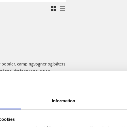
Rutenett
Liste
r bobiler, campingvogner og båters
avløpslukt forsvinne, og en
re avløpsvannet mer flytende ved
er svært effektive for
Information
tpapir. Med bakterier i
cookies