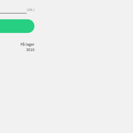
stk.
På lager
3010