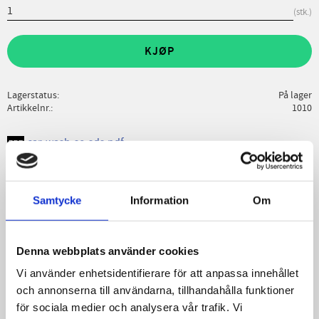
stk.
KJØP
Lagerstatus
På lager
Artikkelnr.
1010
car-wash-se-sds.pdf
Skriv en omtale!
Samtycke
Information
Om
OxyG CarWash is a product intended to be added to, for
example, flush channels or oil/ hydrocarbon separators. The
Denna webbplats använder cookies
bacteria reduce sludge and hydrocarbons in the separator.
Smell/ odor from, in around the hydrocarbon separator and in
Vi använder enhetsidentifierare för att anpassa innehållet
recycling water, disappear in the degrading process.
och annonserna till användarna, tillhandahålla funktioner
för sociala medier och analysera vår trafik. Vi