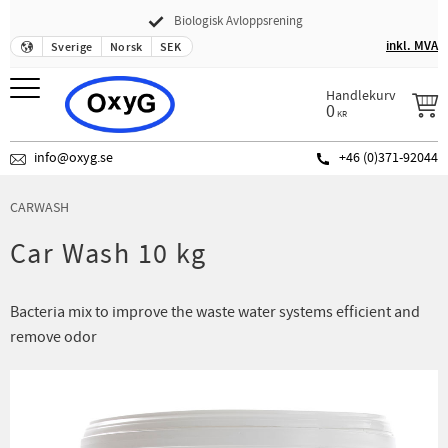
Biologisk Avloppsrening
Meny
inkl. MVA
Sverige
Norsk
SEK
Handlekurv
0
KR
info@oxyg.se
+46 (0)371-92044
CARWASH
Car Wash 10 kg
Bacteria mix to improve the waste water systems efficient and
remove odor