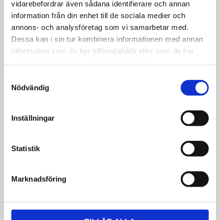
Relaterte produkter
vidarebefordrar även sådana identifierare och annan
information från din enhet till de sociala medier och
annons- och analysföretag som vi samarbetar med.
POPULÄR
Dessa kan i sin tur kombinera informationen med annan
information som du har tillhandahållit eller som de har
samlat in när du har använt deras tjänster.
Samtyckesval
Nödvändig
Inställningar
DRAIN 1,5 kg
Drain 3 kg
Bacteria for all types of sewage
Et tilsetningsmiddel for å forbedre
Statistik
systems
ulike typer av avløpssystem ved
hjelp av bakterier. Forbedrer
nedbrytningsprosessene og fjerner
1 090
2 175
avløpslukt.
KR
KR
Marknadsföring
INFO