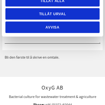
TILLÅT ALLA
Omtale
TILLÅT URVAL
Du
AVVISA
Bli den første til å skrive en omtale.
OxyG AB
Bacterial culture for wastewater treatment & agriculture
Phone:
+46 (0)371-92044